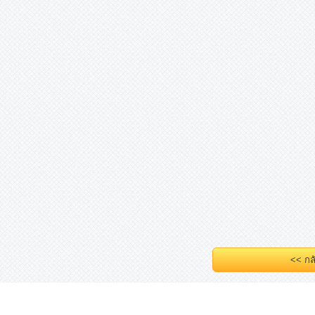
<< กล