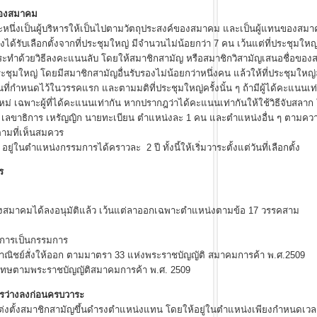
รของสมาคม
นผู้บริหารให้เป็นไปตามวัตถุประสงค์ของสมาคม และเป็นผู้แทนของสมาคมใ
รับเลือกตั้งจากที่ประชุมใหญ่ มีจำนวนไม่น้อยกว่า 7 คน เว้นแต่ที่ประชุมใหญ่ครั
ยวิธีลงคะแนนลับ โดยให้สมาชิกสามัญ หรือสมาชิกวิสามัญเสนอชื่อของสมาช
ระชุมใหญ่ โดยมีสมาชิกสามัญอื่นรับรองไม่น้อยกว่าหนึ่งคน แล้วให้ที่ประชุมใหญ่ลง
กำหนดไว้ในวรรคแรก และตามมติที่ประชุมใหญ่ครั้งนั้น ๆ ถ้ามีผู้ได้คะแนนเท่า
หม่ เฉพาะผู้ที่ได้คะแนนเท่ากัน หากปรากฎว่าได้คะแนนเท่ากันให้ใช้วิธีจับสลาก 
ลขาธิการ เหรัญญิก นายทะเบียน ตำแหน่งละ 1 คน และตำแหน่งอื่น ๆ ตามค
ามที่เห็นสมควร
งกรรมการได้คราวละ 2 ปี ทั้งนี้ให้เริ่มวาระตั้งแต่วันที่เลือกตั้ง
ร
าคมได้ลงอนุมัติแล้ว เว้นแต่ลาออกเฉพาะตำแหน่งตามข้อ 17 วรรคสาม
กการเป็นกรรมการ
พาณิชย์สั่งให้ออก ตามมาตรา 33 แห่งพระราชบัญญัติ สมาคมการค้า พ.ศ.2509
ลงโทษตามพระราชบัญญัติสมาคมการค้า พ.ศ. 2509
รว่างลงก่อนครบวาระ
สมาชิกสามัญขึ้นดำรงตำแหน่งแทน โดยให้อยู่ในตำแหน่งเพียงกำหนดเวลาผ