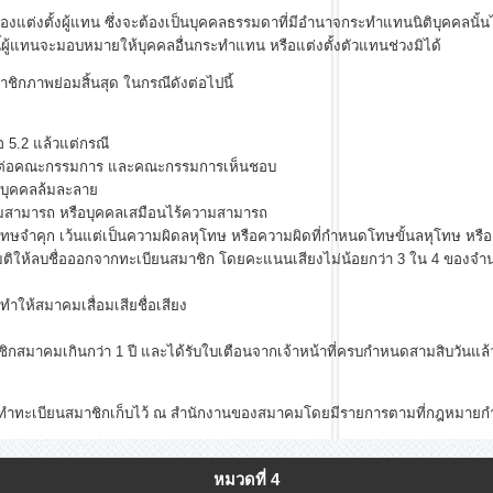
ั้งผู้แทน ซึ่งจะต้องเป็นบุคคลธรรมดาที่มีอำนาจกระทำแทนนิติบุคคลนั้นได้ 1
ี้ผู้แทนจะมอบหมายให้บุคคลอื่นกระทำแทน หรือแต่งตั้งตัวแทนช่วงมิได้
ิกภาพย่อมสิ้นสุด ในกรณีดังต่อไปนี้
 5.2 แล้วแต่กรณี
อกต่อคณะกรรมการ และคณะกรรมการเห็นชอบ
็นบุคคลล้มละลาย
วามสามารถ หรือบุคคลเสมือนไร้ความสามารถ
งโทษจำคุก เว้นแต่เป็นความผิดลหุโทษ หรือความผิดที่กำหนดโทษขั้นลหุโทษ หร
ห้ลบชื่อออกจากทะเบียนสมาชิก โดยคะแนนเสียงไม่น้อยกว่า 3 ใน 4 ของจำน
ำให้สมาคมเสื่อมเสียชื่อเสียง
ชิกสมาคมเกินกว่า 1 ปี และได้รับใบเตือนจากเจ้าหน้าที่ครบกำหนดสามสิบวันแล้
ียนสมาชิกเก็บไว้ ณ สำนักงานของสมาคมโดยมีรายการตามที่กฎหมาย
หมวดที่ 4