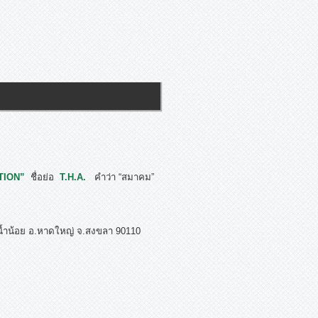
TION”
ชื่อย่อ
T.H.A.
คำว่า “สมาคม”
น้ำน้อย อ.หาดใหญ่ จ.สงขลา 90110