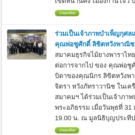
เขตหนานคัง เมืองก้านโจว ป
ร่วมเป็นเจ้าภาพบำเพ็ญกุศ
คุณพ่อชูศักดิ์ ลิขิตหวังพาณิช
สมาคมธุรกิจไม้ยางพาราไท
ต่อการจากไป ของ คุณพ่อชูศัก
บิดาของคุณนิกร ลิขิตหวังพา
จิตรา หวังภัทราวานิช ในเครือ
สมาคมฯ ได้ร่วมเป็นเจ้าภา
พระอภิธรรม เมื่อวันพุธที่ 
19.00 น. ณ มูลนิธิบุญประทีป