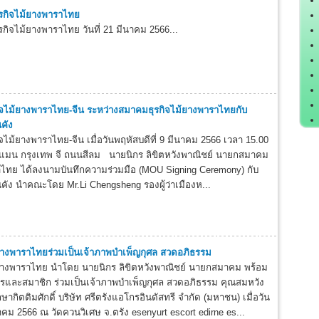
รกิจไม้ยางพาราไทย
กิจไม้ยางพาราไทย วันที่ 21 มีนาคม 2566...
ิจไม้ยางพาราไทย-จีน ระหว่างสมาคมธุรกิจไม้ยางพาราไทยกับ
คัง
จไม้ยางพาราไทย-จีน เมื่อวันพฤหัสบดีที่ 9 มีนาคม 2566 เวลา 15.00
แมน กรุงเทพ จี ถนนสีลม นายนิกร ลิขิตหวังพาณิชย์ นายกสมาคม
าไทย ได้ลงนามบันทึกความร่วมมือ (MOU Signing Ceremony) กับ
คัง นำคณะโดย Mr.Li Chengsheng รองผู้ว่าเมืองห...
เ
ยางพาราไทยร่วมเป็นเจ้าภาพบำเพ็ญกุศล สวดอภิธรรม
เ
ยางพาราไทย นำโดย นายนิกร ลิขิตหวังพาณิชย์ นายกสมาคม พร้อม
และสมาชิก ร่วมเป็นเจ้าภาพบำเพ็ญกุศล สวดอภิธรรม คุณสมหวัง
ึกษากิตติมศักดิ์ บริษัท ศรีตรังแอโกรอินดัสทรี จำกัด (มหาชน) เมื่อวัน
นาคม 2566 ณ วัดควนวิเศษ จ.ตรัง esenyurt escort edirne es...