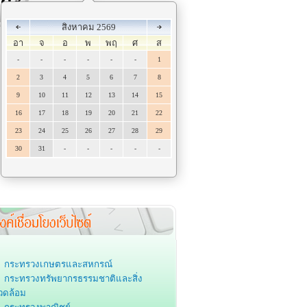
สิงหาคม 2569
อา
จ
อ
พ
พฤ
ศ
ส
-
-
-
-
-
-
1
2
3
4
5
6
7
8
9
10
11
12
13
14
15
16
17
18
19
20
21
22
23
24
25
26
27
28
29
30
31
-
-
-
-
-
กระทรวงเกษตรและสหกรณ์
กระทรวงทรัพยากรธรรมชาติและสิ่ง
วดล้อม