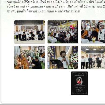
ของคุณนิกร ลิขิตหวังพาณิชย์ คุณวานิช/คุณจิตรา หวังภัทราวานิช ในเครือบ
เป็นเจ้าภาพบำเพ็ญกุศลและสวดพระอภิธรรม เมื่อวันศุกร์ที่ 16 พฤษภาคม 25
ประทีป (ฮกฮั้วเก็งนาบอน) อ.นาบอน จ.นครศรีธรรมราช