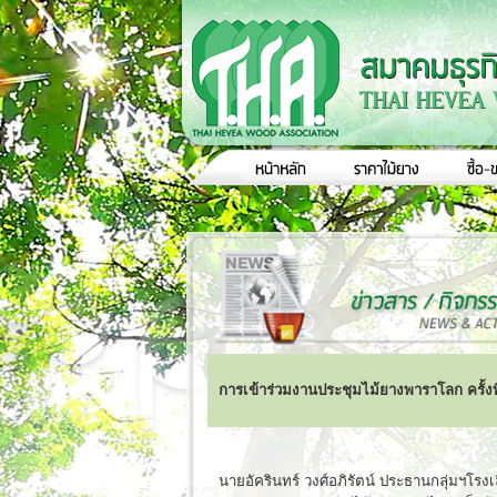
การเข้าร่วมงานประชุมไม้ยางพาราโลก ครั้งที
นายอัครินทร์ วงศ์อภิรัตน์ ประธานกลุ่มฯโ