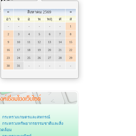
สิงหาคม 2569
อา
จ
อ
พ
พฤ
ศ
ส
-
-
-
-
-
-
1
2
3
4
5
6
7
8
9
10
11
12
13
14
15
16
17
18
19
20
21
22
23
24
25
26
27
28
29
30
31
-
-
-
-
-
กระทรวงเกษตรและสหกรณ์
กระทรวงทรัพยากรธรรมชาติและสิ่ง
วดล้อม