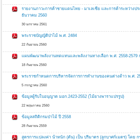
k?
tahya
รายงานภาวะการค้าชายแดนไทย - มาเลเซีย และการค้าระหว่างปร
escort
mu?
ธันวาคม 2560
la
escort
30 มกราคม 2561
konya
escort
พระราชบัญญัติป่าไม้ พ.ศ. 2484
chekich
chekich
22 กันยายน 2560
ayakkab?
chekich
แผนพัฒนาพลังงานทดแทนและพลังงานทางเลือก พ.ศ. 2558-2579 
spor
ayakkab?
18 กันยายน 2560
พระราชกำหนดการบริหารจัดการการทํางานของคนต่างด้าว พ.ศ. 2
5 กรกฏาคม 2560
ข้อมูลผู้รับใบอนุญาต มอก.2423-2552 (ไม้ยางพาราแปรรูป)
22 พฤษภาคม 2560
ข้อมูลสถิติกรมป่าไม้ ปี 2558
28 กันยายน 2559
สูตรการแปลงค่า น้าหนัก (ตัน) เป็น ปริมาตร (ลูกบาศก์เมตร) โดย ก