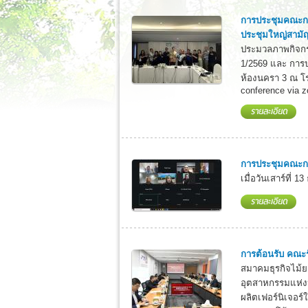
การประชุมคณะกร
ประชุมใหญ่สามั
ประมวลภาพกิจกร
1/2569 และ การป
ห้องนครา 3 ณ โร
conference via z
การประชุมคณะกรร
เมื่อวันเสาร์ที่
การต้อนรับ คณะร
สมาคมธุรกิจไม้ย
อุตสาหกรรมแห่ง
ผลิตเฟอร์นิเจอร์