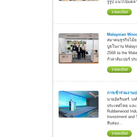
รูรูป แนวโน้มตลา
Malaysian Woo
สมาคมธุรกิจไม้
บูธในงาน Malays
2568 ณ the Malay
กัวลาลัมเปอร์ ป
การเข้าร่วมงานปร
นายอัครินทร์ วง
ประเทศไทย และอุ
Rubberwood Indu
Investment and T
สิบสอง...