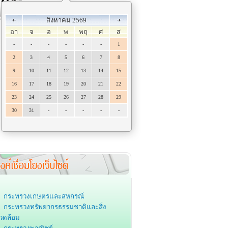
สิงหาคม 2569
อา
จ
อ
พ
พฤ
ศ
ส
-
-
-
-
-
-
1
2
3
4
5
6
7
8
9
10
11
12
13
14
15
16
17
18
19
20
21
22
23
24
25
26
27
28
29
30
31
-
-
-
-
-
กระทรวงเกษตรและสหกรณ์
กระทรวงทรัพยากรธรรมชาติและสิ่ง
วดล้อม