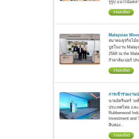
รูรูป แนวโน้มตลา
Malaysian Woo
สมาคมธุรกิจไม้
บูธในงาน Malays
2568 ณ the Malay
กัวลาลัมเปอร์ ป
การเข้าร่วมงานปร
นายอัครินทร์ วง
ประเทศไทย และอุ
Rubberwood Indu
Investment and T
สิบสอง...