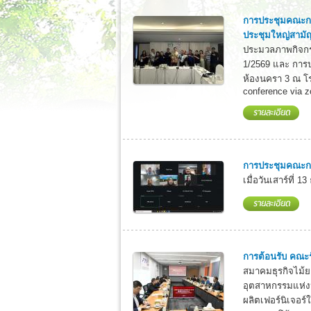
การประชุมคณะกร
ประชุมใหญ่สามั
ประมวลภาพกิจกร
1/2569 และ การป
ห้องนครา 3 ณ โร
conference via z
การประชุมคณะกรร
เมื่อวันเสาร์ที่
การต้อนรับ คณะร
สมาคมธุรกิจไม้ย
อุตสาหกรรมแห่ง
ผลิตเฟอร์นิเจอร์