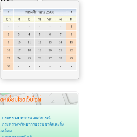
พฤศจิกายน 2568
อา
จ
อ
พ
พฤ
ศ
ส
-
-
-
-
-
-
1
2
3
4
5
6
7
8
9
10
11
12
13
14
15
16
17
18
19
20
21
22
23
24
25
26
27
28
29
30
-
-
-
-
-
-
กระทรวงเกษตรและสหกรณ์
กระทรวงทรัพยากรธรรมชาติและสิ่ง
วดล้อม