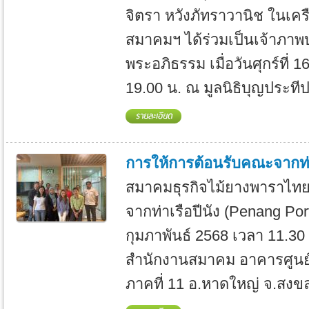
จิตรา หวังภัทราวานิช ในเครือ
สมาคมฯ ได้ร่วมเป็นเจ้าภา
พระอภิธรรม เมื่อวันศุกร์ที
19.00 น. ณ มูลนิธิบุญประทีป 
การให้การต้อนรับคณะจากท่า
สมาคมธุรกิจไม้ยางพาราไทย
จากท่าเรือปีนัง (Penang Port)
กุมภาพันธ์ 2568 เวลา 11.30
สำนักงานสมาคม อาคารศูนย์
ภาคที่ 11 อ.หาดใหญ่ จ.สงขล