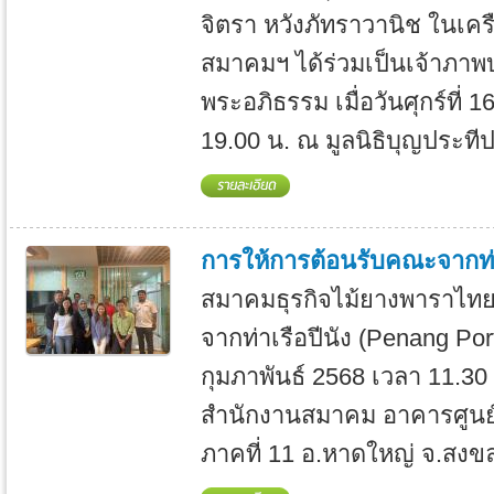
จิตรา หวังภัทราวานิช ในเครือ
สมาคมฯ ได้ร่วมเป็นเจ้าภา
พระอภิธรรม เมื่อวันศุกร์ที
19.00 น. ณ มูลนิธิบุญประทีป 
การให้การต้อนรับคณะจากท่า
สมาคมธุรกิจไม้ยางพาราไทย
จากท่าเรือปีนัง (Penang Port)
กุมภาพันธ์ 2568 เวลา 11.30
สำนักงานสมาคม อาคารศูนย์
ภาคที่ 11 อ.หาดใหญ่ จ.สงขล