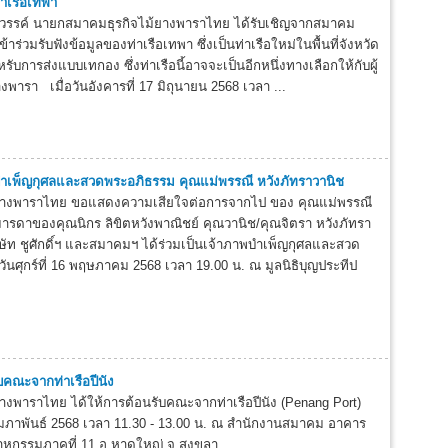
่าเรือเทพา
สวรรค์ นายกสมาคมธุรกิจไม้ยางพาราไทย ได้รับเชิญจากสมาคม
ร่วมรับฟังข้อมูลของท่าเรือเทพา ซึ่งเป็นท่าเรือใหม่ในพื้นที่จังหวัด
บการส่งแบบเทกอง ซึ่งท่าเรือนี้อาจจะเป็นอีกหนึ่งทางเลือกให้กับผู้
ารา เมื่อวันอังคารที่ 17 มิถุนายน 2568 เวลา ...
บำเพ็ญกุศลและสวดพระอภิธรรม คุณแม่พรรณี หวังภัทราวานิช
ยางพาราไทย ขอแสดงความเสียใจต่อการจากไป ของ คุณแม่พรรณี
มารดาของคุณนิกร ลิขิตหวังพาณิชย์ คุณวานิช/คุณจิตรา หวังภัทรา
ิษัท ชูศักดิ์ฯ และสมาคมฯ ได้ร่วมเป็นเจ้าภาพบำเพ็ญกุศลและสวด
วันศุกร์ที่ 16 พฤษภาคม 2568 เวลา 19.00 น. ณ มูลนิธิบุญประทีป
บคณะจากท่าเรือปีนัง
างพาราไทย ได้ให้การต้อนรับคณะจากท่าเรือปีนัง (Penang Port)
9 กุมภาพันธ์ 2568 เวลา 11.30 - 13.00 น. ณ สำนักงานสมาคม อาคาร
ตสาหกรรมภาคที่ 11 อ.หาดใหญ่ จ.สงขลา ...