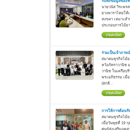
รับฟังข้อมูลของท
นายวนัส วิระพร
ยางพาราไทยให้เข้า
สงขลา เหมาะสำหรั
ประกอบการไม้ยางพ
ร่วมเป็นเจ้าภาพ
สมาคมธุรกิจไม้
หวังภัทราวานิช 
วานิช ในเครือบร
พระอภิธรรม เมื่อ
(ฮกฮั...
การให้การต้อนรั
สมาคมธุรกิจไม้ย
เมื่อวันพุธที่ 1
ศูนย์ส่งเสริมอุ