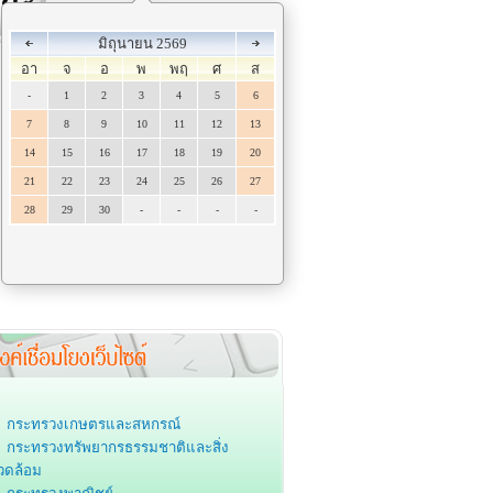
มิถุนายน 2569
อา
จ
อ
พ
พฤ
ศ
ส
-
1
2
3
4
5
6
7
8
9
10
11
12
13
14
15
16
17
18
19
20
21
22
23
24
25
26
27
28
29
30
-
-
-
-
กระทรวงเกษตรและสหกรณ์
กระทรวงทรัพยากรธรรมชาติและสิ่ง
วดล้อม